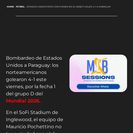
HOME
-
FÚTBOL
-
ESTADOS UNIDOS PEGÓ CON FUERZA EN EL DEBUT: GOLEÓ 4-1 A PARAGUAY
Bombardeo de Estados
Unidos a Paraguay: los
norteamericanos
golearon 4-1 este
viernes, por la fecha 1
del grupo D del
Mundial 2026.
En el SoFi Stadium de
Inglewood, el equipo de
Mauricio Pochettino no