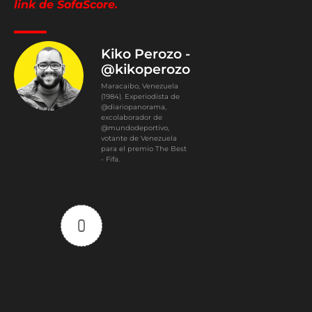
link de SofaScore.
Kiko Perozo -
@kikoperozo
Maracaibo, Venezuela
(1984). Experiodista de
@diariopanorama,
excolaborador de
@mundodeportivo,
votante de Venezuela
para el premio The Best
- Fifa.
0
Article Rating