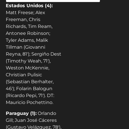
Estados Unidos (4):
Matt Freese; Alex
Freeman, Chris
Richards, Tim Ream,
Antonee Robinson;
Tyler Adams, Malik
Tillman (Giovanni
Reyna, 81′); Sergiño Dest
(Timothy Weah, 71′),
Weston McKennie,
Christian Pulisic
(Sebastian Berhalter,
46′); Folarin Balogun
(Ricardo Pepi, 71′). DT:
Mauricio Pochettino.
Paraguay (1):
Orlando
Gill; Juan José Cáceres
(Gustavo Velázquez, 78′),