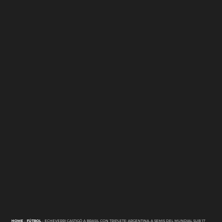
HOME
-
FÚTBOL
-
ECHEVERRI CASTIGÓ A BRASIL CON TRIPLETE: ARGENTINA, A SEMIS DEL MUNDIAL SUB 17