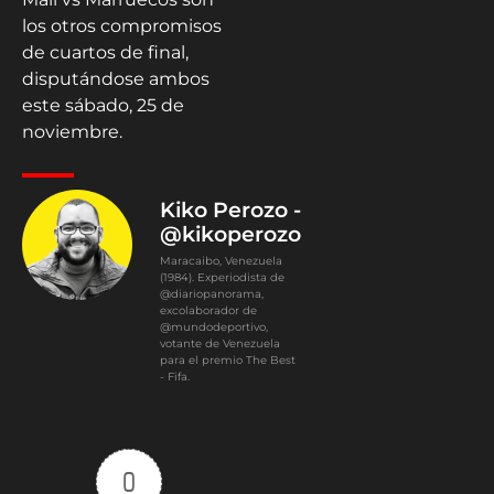
los otros compromisos
de cuartos de final,
disputándose ambos
este sábado, 25 de
noviembre.
Kiko Perozo -
@kikoperozo
Maracaibo, Venezuela
(1984). Experiodista de
@diariopanorama,
excolaborador de
@mundodeportivo,
votante de Venezuela
para el premio The Best
- Fifa.
0