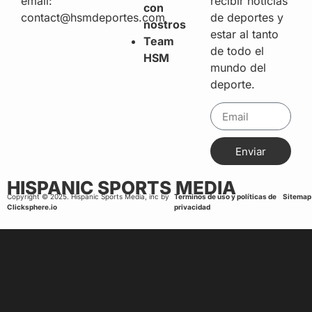
recibir noticias
email:
con
de deportes y
contact@hsmdeportes.com
nostros
estar al tanto
Team
de todo el
HSM
mundo del
deporte.
Enviar
HISPANIC SPORTS MEDIA
Copyright © 2025. Hispanic Sports Media, inc by
Terminos de uso y políticas de
Sitemap
Clicksphere.io
privacidad