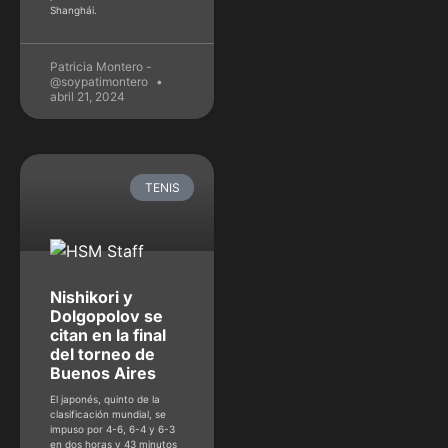
Shanghái.
Patricia Montero -
@soypatimontero
abril 21, 2024
TENIS
Nishikori y
Dolgopolov se
citan en la final
del torneo de
Buenos Aires
El japonés, quinto de la
clasificación mundial, se
impuso por 4-6, 6-4 y 6-3
en dos horas y 43 minutos