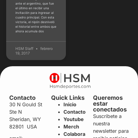
ante el argentino, que fue
el último en recibir una
invitación para ingresar al
cuadro principal. Con esta
victoria, el nipón desniveló
el historial entre ambos que
ahora acumula dos
HSM Staff
febrero
19, 2017
Contacto
Quick Links
Queremos
estar
30 N Gould St
Inicio
conectados
Ste N
Contacto
Suscribete a
Sheridan, WY
Youtube
nuestra
82801 USA
Merch
newsletter para
Colabora