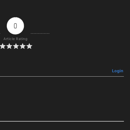
0
Article Rating
Login