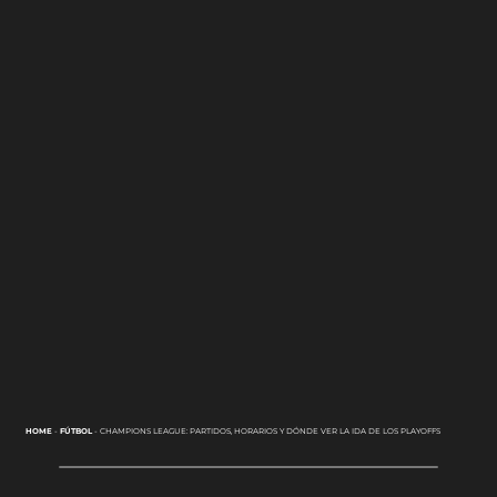
HOME
-
FÚTBOL
-
CHAMPIONS LEAGUE: PARTIDOS, HORARIOS Y DÓNDE VER LA IDA DE LOS PLAYOFFS