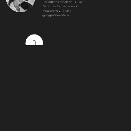
Periodista Deportiva | HSM
Deportes Sígueme en X,
Instagram y TikTok:
@soypatimontero
0
Article Rating
Subscribe
Login