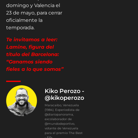
domingo y Valencia el
23 de mayo, para cerrar
oficialmente la
temporada.
Te invitamos a leer:
Lamine, figura del
título del Barcelona:
“Ganamos siendo
fieles a lo que somos”
Kiko Perozo -
@kikoperozo
Maracaibo, Venezuela
(1984). Experiodista de
@diariopanorama,
excolaborador de
@mundodeportivo,
votante de Venezuela
para el premio The Best
- Fifa.