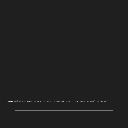
HOME
-
FÚTBOL
-
BARCELONA SE DESPIDE DE LA LIGA DE LOS 100 PUNTOS: PERDIÓ CON ALAVÉS