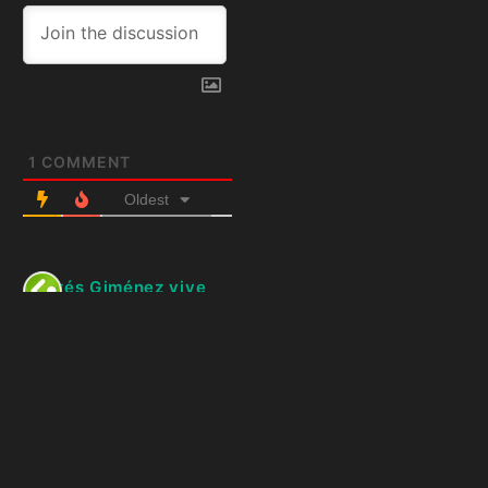
1
COMMENT
Oldest
Andrés Giménez vive
noche histórica con
dos jonrones ante
Tampa Bay
2 months ago
[…] TAMBIÉN PUEDES
LEER: Lamine, figura del
título del Barcelona:
“Ganamos siendo fieles a