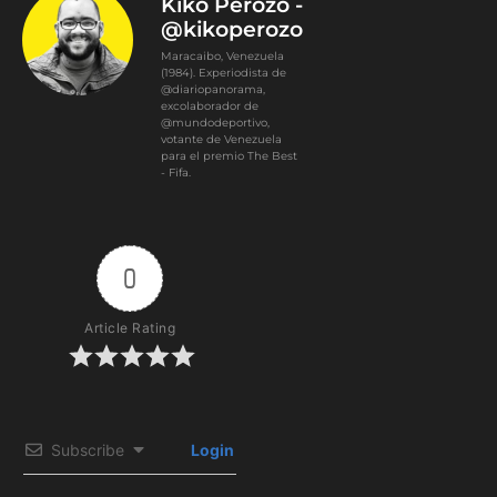
Kiko Perozo -
@kikoperozo
Maracaibo, Venezuela
(1984). Experiodista de
@diariopanorama,
excolaborador de
@mundodeportivo,
votante de Venezuela
para el premio The Best
- Fifa.
0
Article Rating
Subscribe
Login