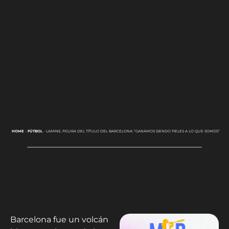
HOME
-
FÚTBOL
-
LAMINE, FIGURA DEL TÍTULO DEL BARCELONA: “GANAMOS SIENDO FIELES A LO QUE SOMOS”
Barcelona fue un volcán