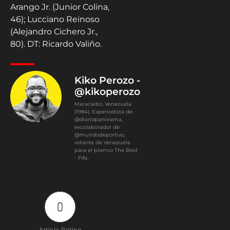
Arango Jr. (Junior Colina,
46); Lucciano Reinoso
(Alejandro Cichero Jr.,
80). DT: Ricardo Valiño.
Kiko Perozo -
@kikoperozo
Maracaibo, Venezuela
(1984). Experiodista de
@diariopanorama,
excolaborador de
@mundodeportivo,
votante de Venezuela
para el premio The Best
- Fifa.
0
Article Rating