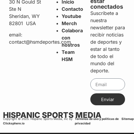
estar
30 N Gould St
Inicio
conectados
Ste N
Contacto
Suscribete a
Sheridan, WY
Youtube
nuestra
82801 USA
Merch
newsletter para
Colabora
recibir noticias
email:
con
de deportes y
contact@hsmdeportes.com
nostros
estar al tanto
Team
de todo el
HSM
mundo del
deporte.
Enviar
HISPANIC SPORTS MEDIA
Copyright © 2025. Hispanic Sports Media, inc by
Terminos de uso y políticas de
Sitemap
Clicksphere.io
privacidad