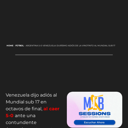
HOME
-
FÚTBOL
-
ARGENTINA 5-0 VENEZUELA: DURÍSIMO ADIÓS DE LA VINOTINTO AL MUNDIAL SUB 17
Venezuela dijo adiós al
Mundial sub 17 en
octavos de final,
al caer
5-0
ante una
contundente