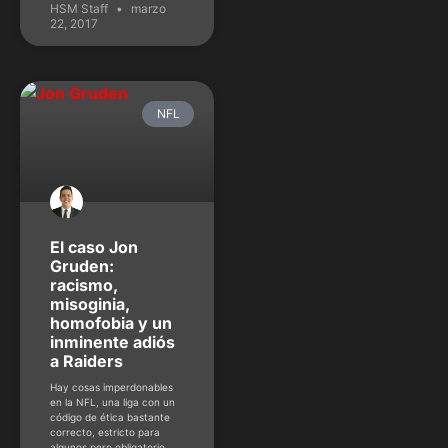
HSM Staff
marzo
22, 2017
NFL
El caso Jon
Gruden:
racismo,
misoginia,
homofobia y un
inminente adiós
a Raiders
Hay cosas imperdonables
en la NFL, una liga con un
código de ética bastante
correcto, estricto para
algunos pero obligatorio