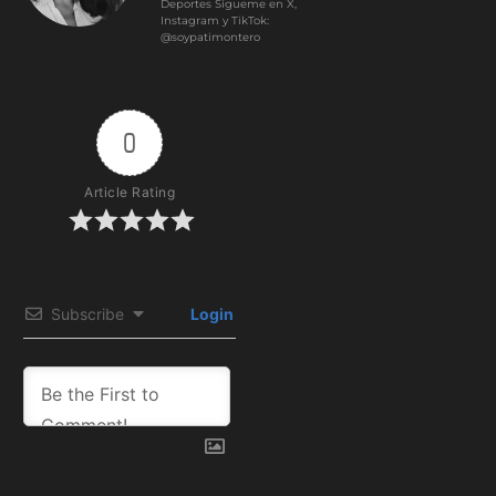
Deportes Sígueme en X,
Instagram y TikTok:
@soypatimontero
0
Article Rating
Subscribe
Login