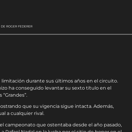
EN DE ROGER FEDERER
limitación durante sus últimos años en el circuito.
zo ha conseguido levantar su sexto título en el
s “Grandes”.
ostrando que su vigencia sigue intacta. Además,
l a cualquier rival.
r el campeonato que ostentaba desde el año pasado,
a Rafael Nadal en la lucha por el sitio de honor en el