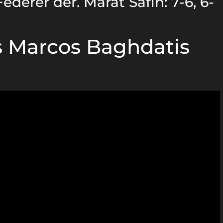
ederer der. Marat Safin: 7-6, 6-
s Marcos Baghdatis