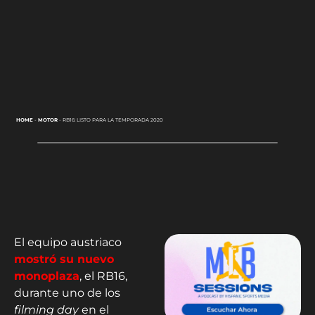
HOME
-
MOTOR
-
RB16: LISTO PARA LA TEMPORADA 2020
El equipo austriaco
mostró su nuevo
monoplaza
, el RB16,
durante uno de los
filming day
en el