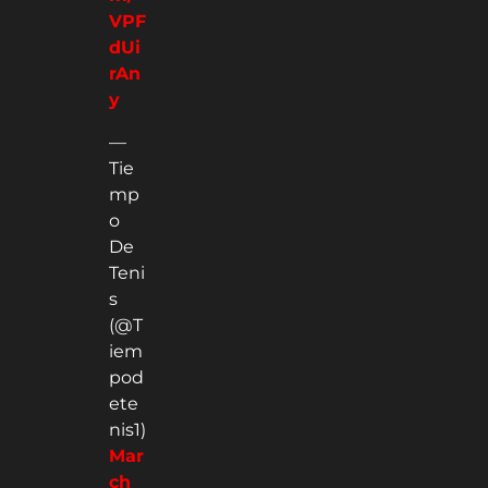
VPF
dUi
rAn
y
—
Tie
mp
o
De
Teni
s
(@T
iem
pod
ete
nis1)
Mar
ch