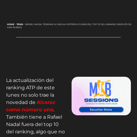
HOME
-
TENIS
-
RAFAEL NADAL TERMINA SU RACHA HISTÓRICA: FUERA DEL TOP 10 DEL RANKING DESPUÉS DE
CASI 18 AÑOS
La actualización del
ranking ATP de este
lunes no solo trae la
novedad de
Alcaraz
como número uno
.
También tiene a Rafael
Nadal fuera del top 10
del ranking, algo que no