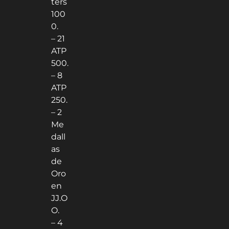
ters
100
0.
– 21
ATP
500.
– 8
ATP
250.
– 2
Me
dall
as
de
Oro
en
JJ.O
O.
– 4