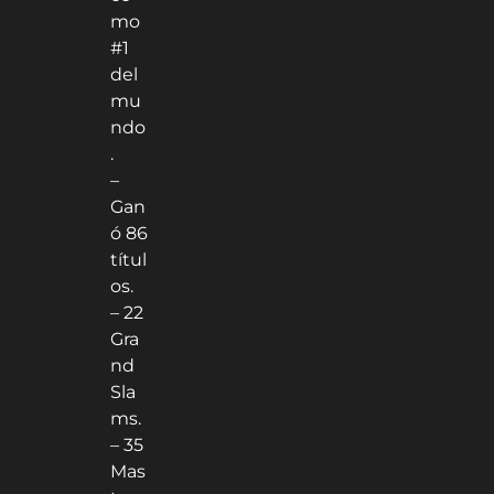
mo
#1
del
mu
ndo
.
–
Gan
ó 86
títul
os.
– 22
Gra
nd
Sla
ms.
– 35
Mas