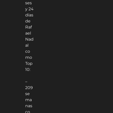
ses
y 24
días
de
Raf
ael
Nad
al
co
mo
Top
10:
–
209
se
ma
nas
co