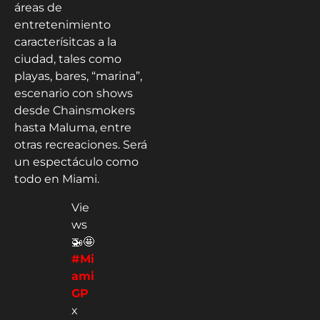
áreas de
entretenimiento
caracterísitcas a la
ciudad, tales como
playas, bares, “marina”,
escenario con shows
desde Chainsmokers
hasta Maluma, entre
otras recreaciones. Será
un espectáculo como
todo en Miami.
Vie
ws
🚁🤩
#Mi
ami
GP
x