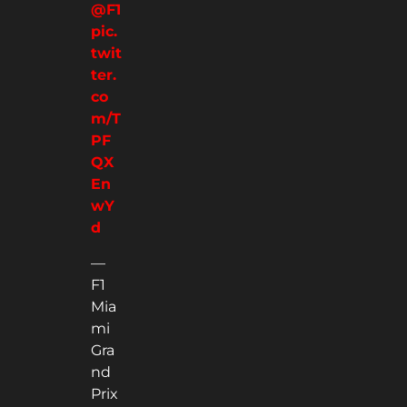
@F1
pic.
twit
ter.
co
m/T
PF
QX
En
wY
d
—
F1
Mia
mi
Gra
nd
Prix