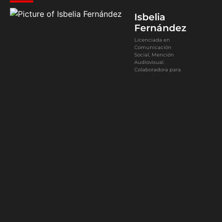
Isbelia
Fernández
Licenciada en
Comunicación
Social, Mención
Audiovisual.
Colaboradora para
Hispanic Sports
Media.
Encuéntrame en
Instagram como,
@isbefernandez.
0
Article Rating