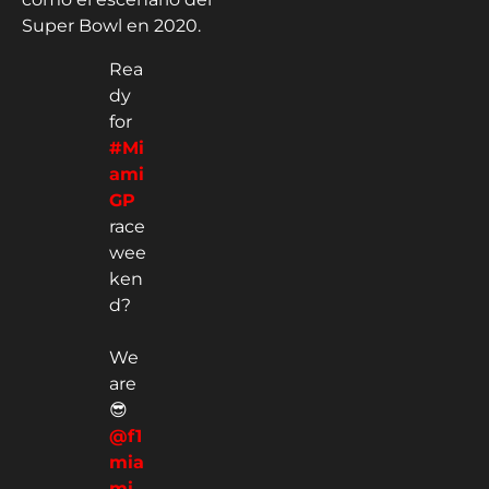
Super Bowl en 2020.
Rea
dy
for
#Mi
ami
GP
race
wee
ken
d?
We
are
😎
@f1
mia
mi