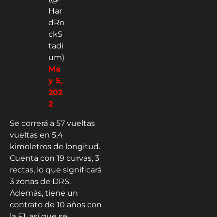
Har
dRo
ckS
tadi
um)
Ma
y 5,
202
2
Se correrá a 57 vueltas
vueltas en 5,4
kimoletros de longitud.
Cuenta con 19 curvas, 3
rectas, lo que significará
3 zonas de DRS.
Además, tiene un
contrato de 10 años con
la F1, así que se