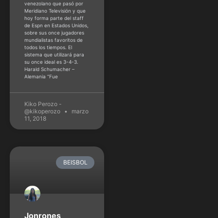
venezolano que pasó por
Meridiano Televisión y que
hoy forma parte del staff
de Espn en Estados Unidos,
sobre sus once jugadores
mundialistas favoritos de
todos los tiempos. El
sistema que utilizará para
su once ideal es 3-4-3.
Harald Schumacher –
Alemania “Fue
Kiko Perozo -
@kikoperozo
marzo
11, 2018
BEISBOL
Jonrones