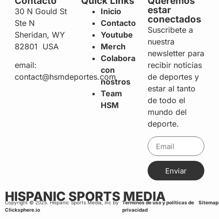
Contacto
Quick Links
Queremos
estar
30 N Gould St
Inicio
conectados
Ste N
Contacto
Suscribete a
Sheridan, WY
Youtube
nuestra
82801 USA
Merch
newsletter para
Colabora
recibir noticias
email:
con
de deportes y
contact@hsmdeportes.com
nostros
estar al tanto
Team
de todo el
HSM
mundo del
deporte.
Enviar
HISPANIC SPORTS MEDIA
Copyright © 2025. Hispanic Sports Media, inc by
Terminos de uso y políticas de
Sitemap
Clicksphere.io
privacidad