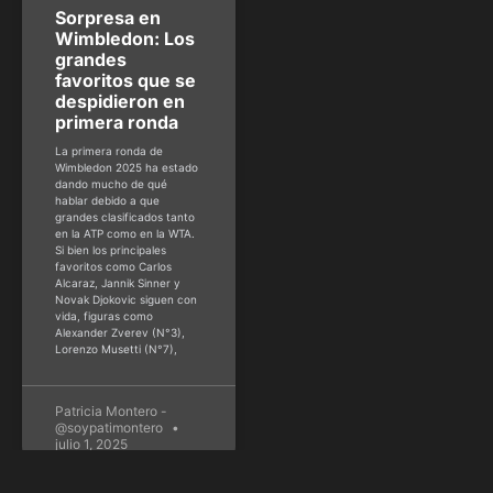
Sorpresa en
Wimbledon: Los
grandes
favoritos que se
despidieron en
primera ronda
La primera ronda de
Wimbledon 2025 ha estado
dando mucho de qué
hablar debido a que
grandes clasificados tanto
en la ATP como en la WTA.
Si bien los principales
favoritos como Carlos
Alcaraz, Jannik Sinner y
Novak Djokovic siguen con
vida, figuras como
Alexander Zverev (N°3),
Lorenzo Musetti (N°7),
Patricia Montero -
@soypatimontero
julio 1, 2025