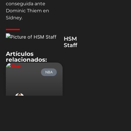
conseguida ante
Dominic Thiem en
Sídney.
HSM
Staff
Artículos
relacionados:
NBA
Shai vuelve a
demostrar que
es el favorito
para el MVP: