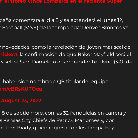
n el trofeo Vince Lombardi en el reciente Super
aña comenzará el día 8 y se extenderá el lunes 12,
Football (MNF) de la temporada: Denver Broncos vs.
novedades, como la revelación del joven mariscal de
Pickett
, la confirmación de que Baker Mayfield será el
ers sobre Sam Darnold o el sorprendente pleno (3-0) de
al haber sido nombrado QB titular del equipo
.com/cBRsKUTOcq
)
August 23, 2022
 8 de septiembre, con las 32 franquicias en carrera y
os Kansas City Chiefs de Patrick Mahomes y, por
e Tom Brady, quien regresa con los Tampa Bay