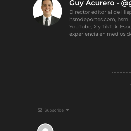
Guy Acurero - @
Director editorial de His
hsmdeportes.com, hsm_
YouTube, X y TikTok. Esp
experiencia en medios d
Subscribe