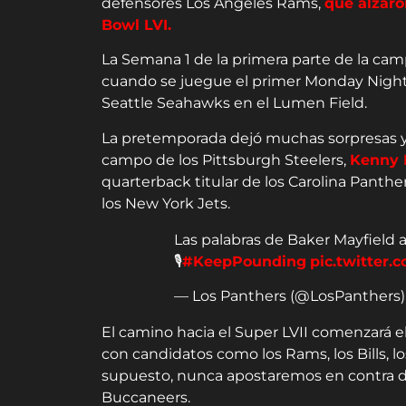
defensores Los Ángeles Rams,
que alzaro
Bowl LVI.
La Semana 1 de la primera parte de la camp
cuando se juegue el primer Monday Night 
Seattle Seahawks en el Lumen Field.
La pretemporada dejó muchas sorpresas y 
campo de los Pittsburgh Steelers,
Kenny 
quarterback titular de los Carolina Panth
los New York Jets.
Las palabras de Baker Mayfield 
🎙️
#KeepPounding
pic.twitter
— Los Panthers (@LosPanthers
El camino hacia el Super LVII comenzará el
con candidatos como los Rams, los Bills, l
supuesto, nunca apostaremos en contra d
Buccaneers.