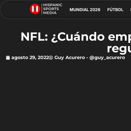
MUNDIAL 2026
FÚTBOL
NFL: ¿Cuándo emp
reg
agosto 29, 2022
Guy Acurero - @guy_acurero