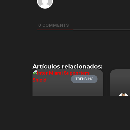
0
COMMENTS
Artículos relacionados:
TRENDING
NBA:
de l
Mana
El Inter Miami rompe el
temp