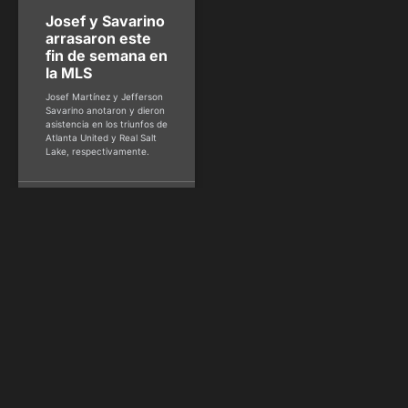
Josef y Savarino
arrasaron este
fin de semana en
la MLS
Josef Martínez y Jefferson
Savarino anotaron y dieron
asistencia en los triunfos de
Atlanta United y Real Salt
Lake, respectivamente.
Kiko Perozo -
@kikoperozo
junio
19, 2022
TENIS