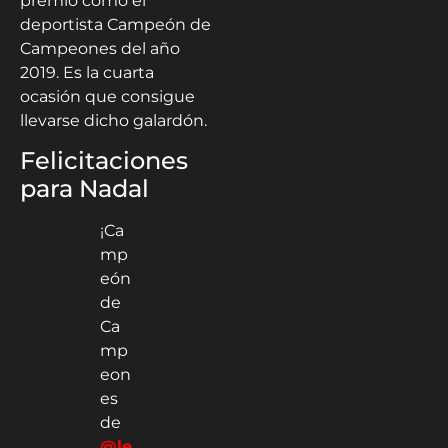
premio como el
deportista Campeón de
Campeones del año
2019. Es la cuarta
ocasión que consigue
llevarse dicho galardón.
Felicitaciones
para Nadal
¡Ca
mp
eón
de
Ca
mp
eon
es
de
@le