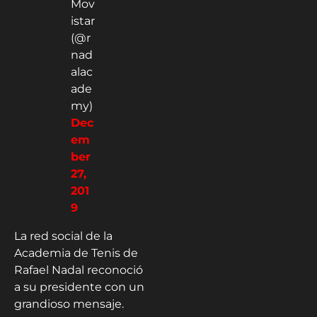
Mov
istar
(@r
nad
alac
ade
my)
Dec
em
ber
27,
201
9
La red social de la
Academia de Tenis de
Rafael Nadal reconoció
a su presidente con un
grandioso mensaje.