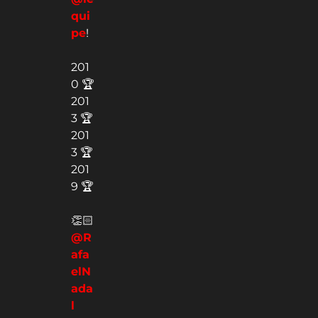
qui
pe
!
201
0 🏆
201
3 🏆
201
3 🏆
201
9 🏆
👏🏻
@R
afa
elN
ada
l