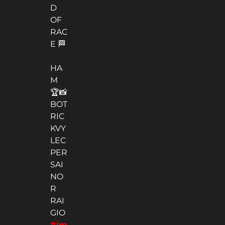
vuelta a vuelta con
Verstappen, no era
mayor cosa.
🏁
TOP
10 –
EN
D
OF
RAC
E 🏁
HA
M
🏆📸
BOT
RIC
KVY