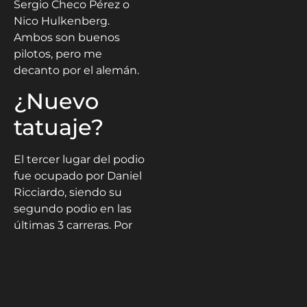
Albon no hace méritos
para justificar su
permanencia en 2021 y
en Red Bull deben
tomar una decisión ya:
ratificar a Albon o fichar
a un outsider, ya sea
Sergio Checo Pérez o
Nico Hulkenberg.
Ambos son buenos
pilotos, pero me
decanto por el alemán.
¿Nuevo
tatuaje?
El tercer lugar del podio
fue ocupado por Daniel