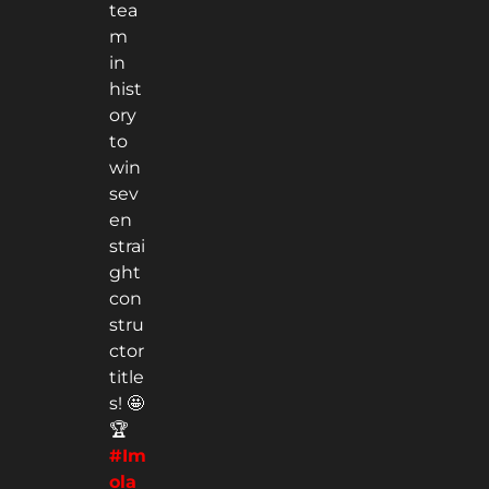
tea
m
in
hist
ory
to
win
sev
en
strai
ght
con
stru
ctor
title
s! 🤩
🏆
#Im
ola