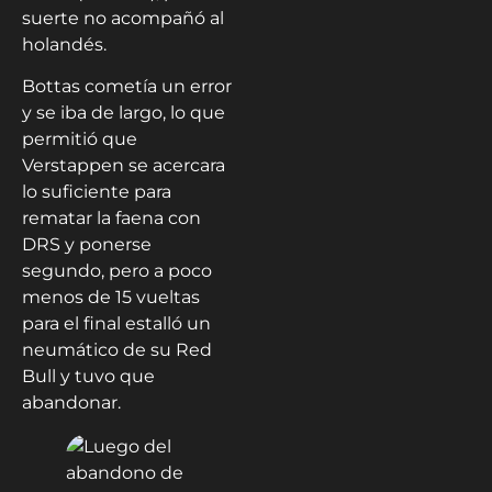
tampoco fue la
acertada, o por lo
menos a vista del
fanático. Lo ideal habría
sido colocar los blandos
(rojos) ya que Mercedes
había colocado los
duros (blancos), pero la
suerte no acompañó al
holandés.
Bottas cometía un error
y se iba de largo, lo que
permitió que
Verstappen se acercara
lo suficiente para
rematar la faena con
DRS y ponerse
segundo, pero a poco