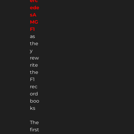
erc
ede
sA
MG
F1
as
the
y
rew
rite
the
F1
rec
ord
boo
ks
The
first