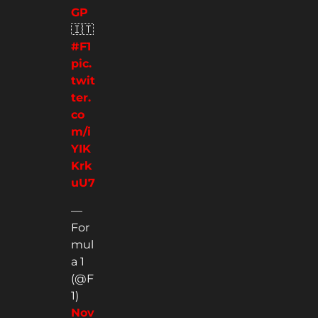
GP
🇮🇹
#F1
pic.
twit
ter.
co
m/i
YIK
Krk
uU7
—
For
mul
a 1
(@F
1)
Nov