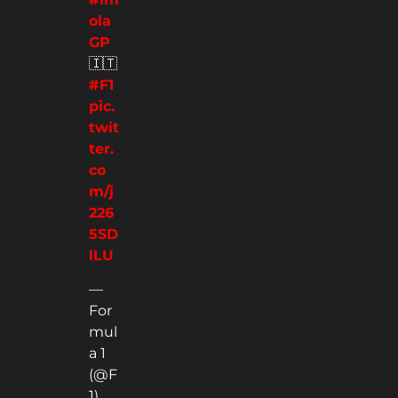
LEC
PER
SAI
NO
R
RAI
GIO
#Im
ola
GP
🇮🇹
#F1
pic.
twit
ter.
co
m/j
226
5SD