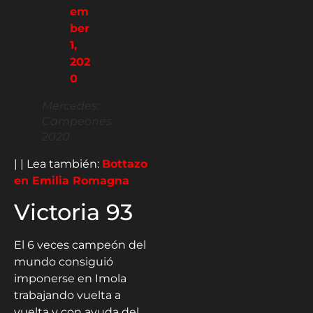
em
ber
1,
202
0
Mercedes:
Campeones
2020
| | Lea también:
Bottazo
en Emilia Romagna
Victoria 93
El 6 veces campeón del
mundo consiguió
imponerse en Imola
trabajando vuelta a
vuelta y con ayuda del