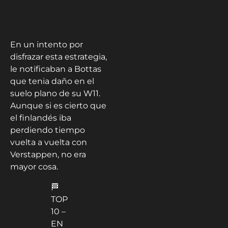
abandono de Esteban
Ocon. Mientras que
Bottas se dedicó a
hacer lo mismo que en
temporadas pasadas:
frenar a quien venga
tercero.
En un intento por
disfrazar esta estrategia,
le notificaban a Bottas
que tenia daño en el
suelo plano de su W11.
Aunque si es cierto que
el finlandés iba
perdiendo tiempo