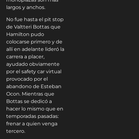
comentábamos en
nuestra nota anterior,
adelantar en el circuito
Enzo e Dino Ferrari es
muy difícil. Lo era en el
pasado y mucho más
ahora que los
monoplazas son mas
largos y anchos.
No fue hasta el pit stop
de Valtteri Bottas que
Hamilton pudo
colocarse primero y de
allí en adelante lideró la
carrera a placer,
ayudado obviamente
por el safety car virtual
provocado por el