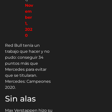
lLU
—
For
mul
a 1
(@F
1)
Nov
em
ber
1,
202
0
Red Bull tenía un
trabajo que hacer y no
pudo: conseguir 34
puntos más que