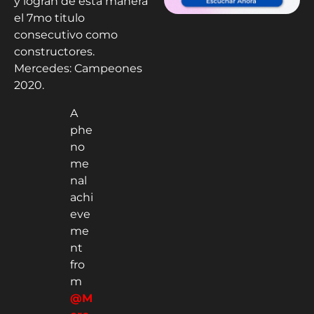
y logran de esta manera
el 7mo titulo
consecutivo como
constructores.
Mercedes: Campeones
2020.
A
phe
no
me
nal
achi
eve
me
nt
fro
m
@M