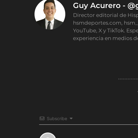
Guy Acurero - @
Director editorial de His
hsmdeportes.com, hsm_
YouTube, X y TikTok. Esp
experiencia en medios d
Subscribe