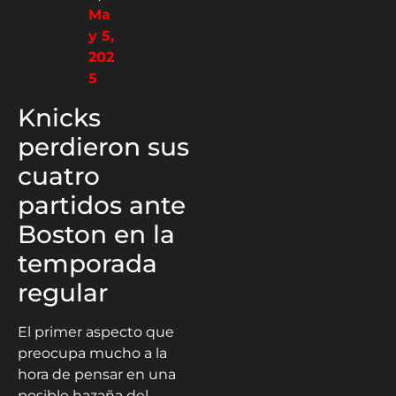
Ma
y 5,
202
5
Knicks
perdieron sus
cuatro
partidos ante
Boston en la
temporada
regular
El primer aspecto que
preocupa mucho a la
hora de pensar en una
posible hazaña del