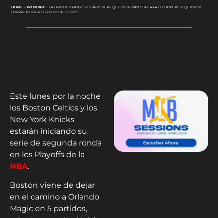
HOME
-
TRENDING
-
LAS PREOCUPANTES ESTADÍSTICAS QUE DEBERÁN SUPERAR LOS KNICKS SI QUIEREN
SORPRENDER A LOS BOSTON CELTICS
Este lunes por la noche
los Boston Celtics y los
New York Knicks
estarán iniciando su
serie de segunda ronda
en los Playoffs de la
NBA
.
Boston viene de dejar
en el camino a Orlando
Magic en 5 partidos,