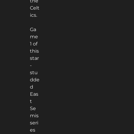
the
Celt
ics.
Ga
me
1 of
this
star
-
stu
dde
d
Eas
t
Se
mis
seri
es