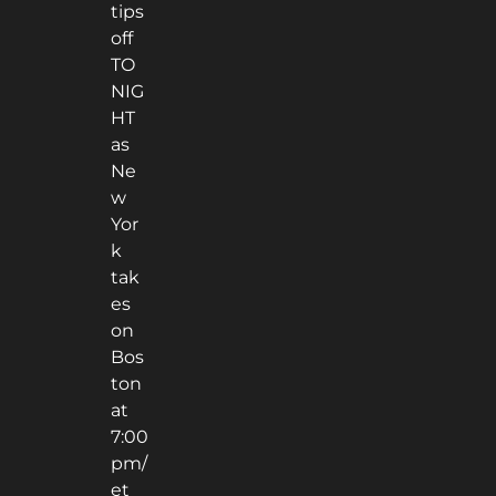
tips
off
TO
NIG
HT
as
Ne
w
Yor
k
tak
es
on
Bos
ton
at
7:00
pm/
et