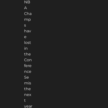
NB
A
Cha
mp
s
hav
e
lost
in
the
Con
fere
nce
Se
mis
the
nex
t
year