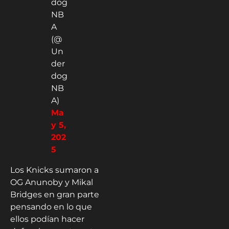
dog
NB
A
(@
Un
der
dog
NB
A)
Ma
y 5,
202
5
Los Knicks sumaron a
OG Anunoby y Mikal
Bridges en gran parte
pensando en lo que
ellos podían hacer