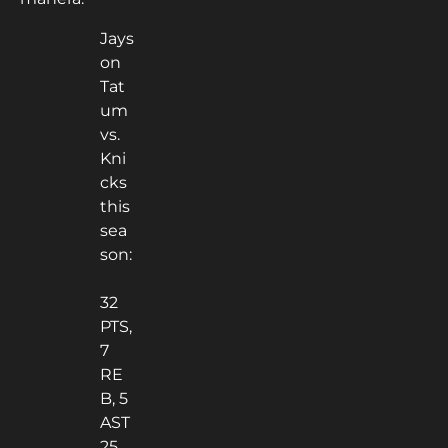
Jays
on
Tat
um
vs.
Kni
cks
this
sea
son:
32
PTS,
7
RE
B, 5
AST
25