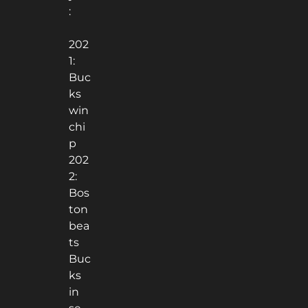
:
202
1:
Buc
ks
win
chi
p
202
2:
Bos
ton
bea
ts
Buc
ks
in