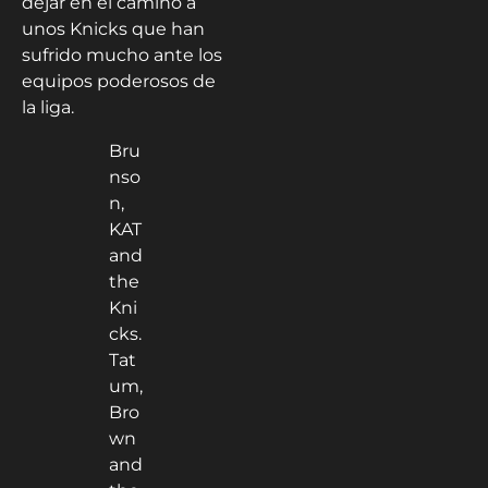
dejar en el camino a
unos Knicks que han
sufrido mucho ante los
equipos poderosos de
la liga.
Bru
nso
n,
KAT
and
the
Kni
cks.
Tat
um,
Bro
wn
and