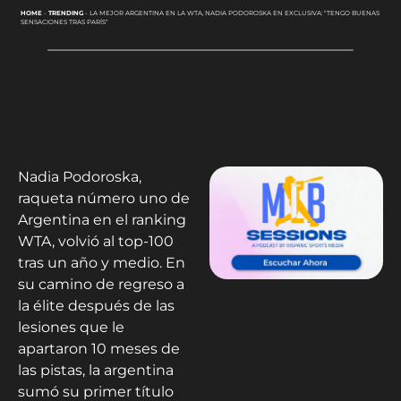
HOME
-
TRENDING
-
LA MEJOR ARGENTINA EN LA WTA, NADIA PODOROSKA EN EXCLUSIVA: “TENGO BUENAS
SENSACIONES TRAS PARÍS”
Nadia Podoroska,
raqueta número uno de
Argentina en el ranking
WTA, volvió al top-100
tras un año y medio. En
su camino de regreso a
la élite después de las
lesiones que le
apartaron 10 meses de
las pistas, la argentina
sumó su primer título