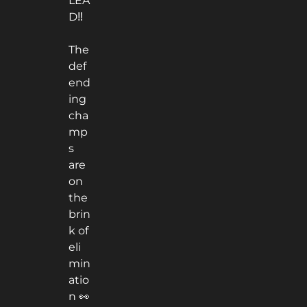
LEA
D‼️
The
def
end
ing
cha
mp
s
are
on
the
brin
k of
eli
min
atio
n 👀