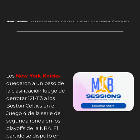
HOME
-
TRENDING
-
KNICKS DERROTARON A CELTICS EN EL JUEGO 4 Y JAYSON TATUM SALIÓ LESIONADO
Los
New York Knicks
quedaron a un paso de
la clasificación luego de
derrotar 121-113 a los
Boston Celtics en el
Juego 4 de la serie de
segunda ronda en los
playoffs de la NBA. El
partido se disputó en