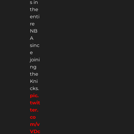
s in
the
enti
re
NB
A
sinc
e
joini
ng
the
Kni
cks.
pic.
twit
ter.
co
m/v
VDc