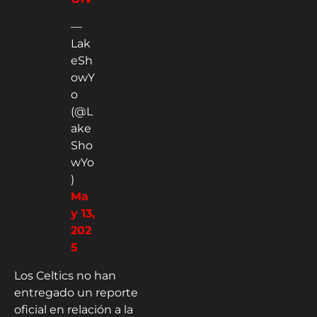
—
Lak
eSh
owY
o
(@L
ake
Sho
wYo
)
Ma
y 13,
202
5
Los Celtics no han
entregado un reporte
oficial en relación a la