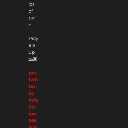
lot
of
pai
n
Pray
ers
up
🙏🏽
pic.
twit
ter.
co
m/k
0U
qw
MN
OlV