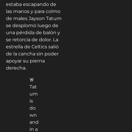
estaba escapando de
las manos y para colmo
de males Jayson Tatum
se desplomó luego de
una pérdida de balón y
se retorcía de dolor. La
estrella de Celtics salió
de la cancha sin poder
apoyar su pierna
derecha.
🚨
Tat
um
is
do
wn
and
in a