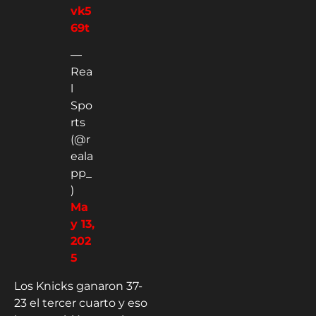
vk5
69t
—
Rea
l
Spo
rts
(@r
eala
pp_
)
Ma
y 13,
202
5
Los Knicks ganaron 37-
23 el tercer cuarto y eso