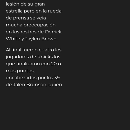
lesión de su gran
estrella pero en la rueda
de prensa se veía
mucha preocupación
en los rostros de Derrick
White y Jaylen Brown.
Al final fueron cuatro los
jugadores de Knicks los
que finalizaron con 20 o
más puntos,
encabezados por los 39
de Jalen Brunson, quien
también aportó 12
asistencias. Karl-
Anthony Towns registró
23 puntos y 11 rebotes.
Los de la
gran
manzana
lanzaron para