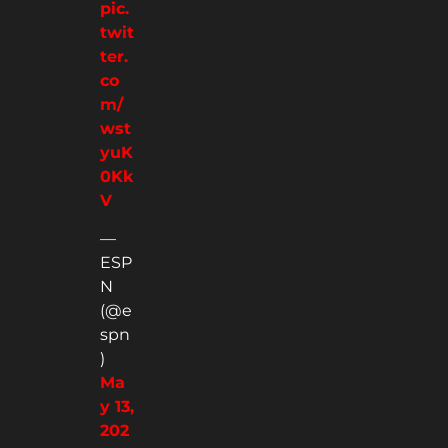
pic.
twit
ter.
co
m/
wst
yuK
0Kk
V
—
ESP
N
(@e
spn
)
Ma
y 13,
202