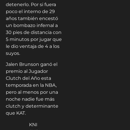
detenerlo. Por si fuera
poco el interno de 29
años también encestó
un bombazo infernal a
30 pies de distancia con
5 minutos por jugar que
le dio ventaja de 4 a los
suyos.
Jalen Brunson ganó el
premio al Jugador
Clutch del Año esta
temporada en la NBA,
pero al menos por una
noche nadie fue más
clutch y determinante
que KAT.
KNI