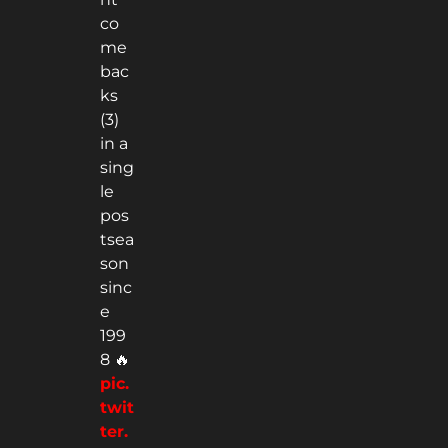
co
me
bac
ks
(3)
in a
sing
le
pos
tsea
son
sinc
e
199
8 🔥
pic.
twit
ter.