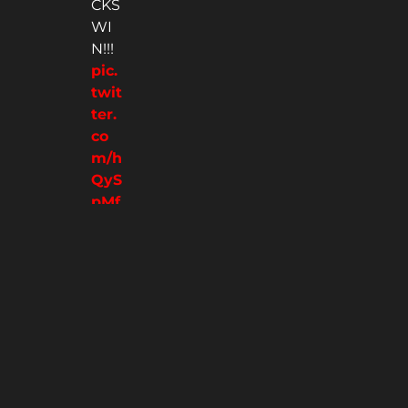
CKS
WI
N!!!
pic.
twit
ter.
co
m/h
QyS
pMf
lIi
—
NE
W
YO
RK
KNI
CKS