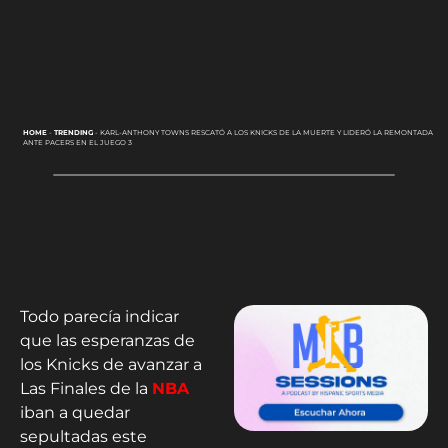
HOME
-
TRENDING
-
KARL-ANTHONY TOWNS RESCATÓ A LOS KNICKS DE LA MUERTE Y LIDERÓ LA REMONTADA
ANTE PACERS EN EL JUEGO 3
Todo parecía indicar
que las esperanzas de
los Knicks de avanzar a
Las Finales de la
NBA
iban a quedar
sepultadas este