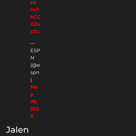
co
m/t
kCC
XZa
c7u
—
ESP
N
(@e
spn
)
Ma
y
26,
202
5
Jalen