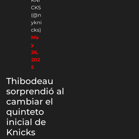
KNI
CKS
(@n
ykni
cks)
Ma
y
26,
202
5
Thibodeau
sorprendió al
cambiar el
quinteto
inicial de
Knicks