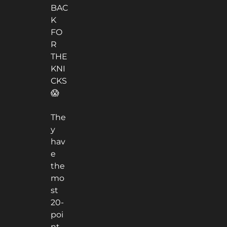
BAC
K
FO
R
THE
KNI
CKS
😱
The
y
hav
e
the
mo
st
20-
poi
nt