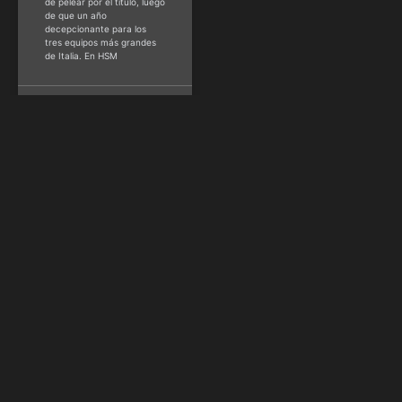
de pelear por el título, luego
de que un año
decepcionante para los
tres equipos más grandes
de Italia. En HSM
Patricia Montero -
@soypatimontero
agosto 22, 2025
FÚTBOL