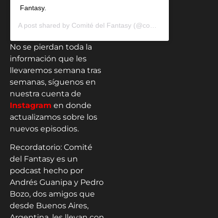
Fantasy.
A post shared by
Comité del Fantasy
(@comitedelfantasy) on
No
No se pierdan toda la
información que les
llevaremos semana tras
semanas, síguenos en
nuestra cuenta de
Instagram
en donde
actualizamos sobre los
nuevos episodios.
Recordatorio: Comité
del Fantasy es un
podcast hecho por
Andrés Guanipa y Pedro
Bozo, dos amigos que
desde Buenos Aires,
Argentina, les llevan con