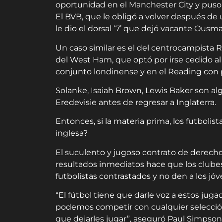
oportunidad en el Manchester City y puso
El BVB, que le obligó a volver después de 
le dio el dorsal ‘7’ que dejó vacante Ousm
Un caso similar es el del centrocampista 
del West Ham, que optó por irse cedido a
conjunto londinense y en el Reading con 
Solanke, Isaiah Brown, Lewis Baker son alg
Eredevisie antes de regresar a
Inglaterra
.
Entonces, si la materia prima, los futbolist
inglesa?
El suculento y jugoso contrato de derecho
resultados inmediatos hace que los clube
futbolistas contrastados y no den a los j
“El fútbol tiene que darle voz a estos j
podemos competir con cualquier selección
que dejarles jugar”, aseguró Paul Simpson