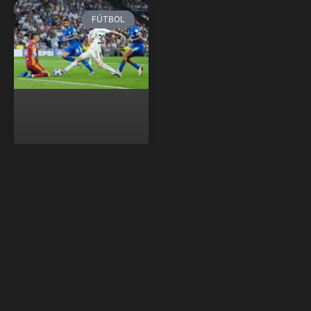
FÚTBOL
Champions
League:
Partidos,
horarios y dónde
ver la jornada 2
de la fase liga
La UEFA Champions
League vuelve a la acción
este 29 y 30 de septiembre
para la jornada 2 de la fase