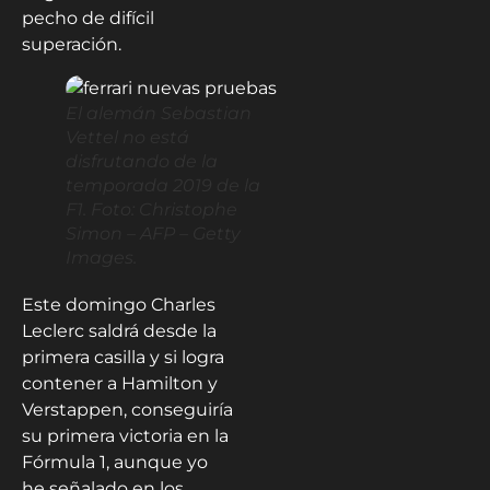
pecho de difícil
superación.
El alemán Sebastian
Vettel no está
disfrutando de la
temporada 2019 de la
F1. Foto: Christophe
Simon – AFP – Getty
Images.
Este domingo Charles
Leclerc saldrá desde la
primera casilla y si logra
contener a Hamilton y
Verstappen, conseguiría
su primera victoria en la
Fórmula 1, aunque yo
he señalado en los