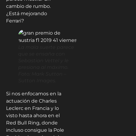
cambio de rumbo.
¿Está mejorando
Ferrari?
La mala suerte parece
que se ensaña con
Sebastian Vettel y le
presiona al máximo.
Foto: Mark Sutton –
Sutton Images.
Si nos enfocamos en la
actuación de Charles
Leclerc en Francia y lo
visto hasta ahora en el
Red Bull Ring, donde
incluso consigue la Pole