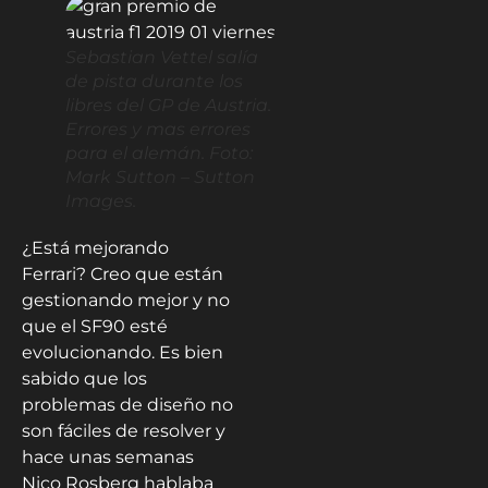
Sebastian Vettel salía
de pista durante los
libres del GP de Austria.
Errores y mas errores
para el alemán. Foto:
Mark Sutton – Sutton
Images.
¿Está mejorando
Ferrari? Creo que están
gestionando mejor y no
que el SF90 esté
evolucionando. Es bien
sabido que los
problemas de diseño no
son fáciles de resolver y
hace unas semanas
Nico Rosberg hablaba