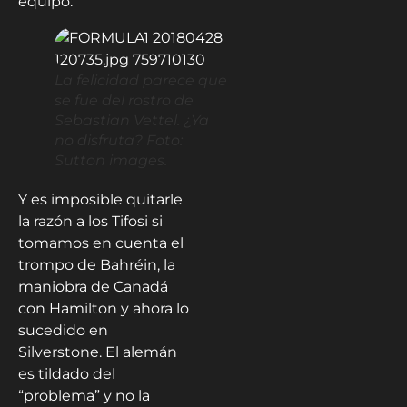
equipo.
La felicidad parece que
se fue del rostro de
Sebastian Vettel. ¿Ya
no disfruta? Foto:
Sutton images.
Y es imposible quitarle
la razón a los Tifosi si
tomamos en cuenta el
trompo de Bahréin, la
maniobra de Canadá
con Hamilton y ahora lo
sucedido en
Silverstone. El alemán
es tildado del
“problema” y no la