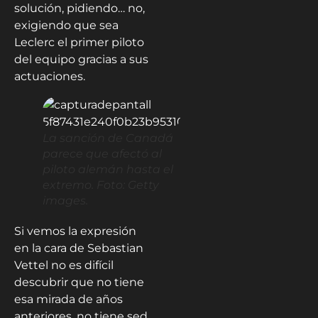
solución, pidiendo… no,
exigiendo que sea
Leclerc el primer piloto
del equipo gracias a sus
actuaciones.
La sanción de Canadá
parece que afectó al
piloto alemán hasta el
extremo. Foto: Getty
images.
Si vemos la expresión
en la cara de Sebastian
Vettel no es difícil
descubrir que no tiene
esa mirada de años
anteriores, no tiene sed