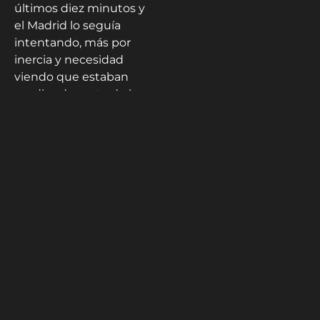
últimos diez minutos y
el Madrid lo seguía
intentando, más por
inercia y necesidad
viendo que estaban
perdiendo parte de las
opciones de Liga, que
por convicción y
energía. Varios corners
para el Madrid en los
últimos minutos que ya
no sabían como
intentarlo pero el
premio no llegaba.