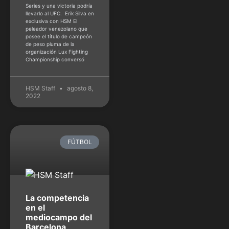
Series y una victoria podría
llevarlo al UFC. Erik Silva en
exclusiva con HSM El
peleador venezolano que
posee el título de campeón
de peso pluma de la
organización Lux Fighting
Championship conversó
HSM Staff
agosto 8,
2022
FÚTBOL
La competencia
en el
mediocampo del
Barcelona