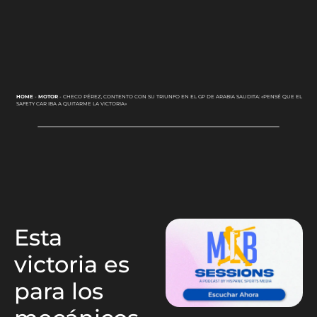
HOME
-
MOTOR
-
CHECO PÉREZ, CONTENTO CON SU TRIUNFO EN EL GP DE ARABIA SAUDITA: «PENSÉ QUE EL
SAFETY CAR IBA A QUITARME LA VICTORIA»
Esta
victoria es
para los