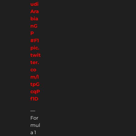
udi
Ara
bia
nG
P
#F1
pic.
twit
ter.
co
m/l
tpG
cqP
f1D
—
For
mul
a 1