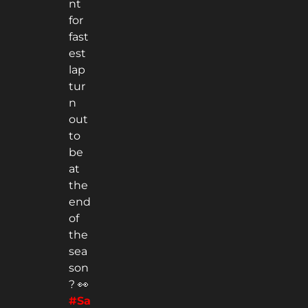
nt
for
fast
est
lap
tur
n
out
to
be
at
the
end
of
the
sea
son
? 👀
#Sa