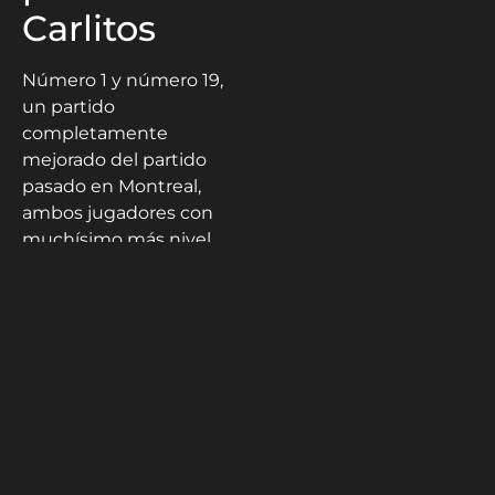
Carlitos
Número 1 y número 19,
un partido
completamente
mejorado del partido
pasado en Montreal,
ambos jugadores con
muchísimo más nivel.
Claves del partido
para Carlitos
, aperturar
la cancha y subir a la red
puede darle una buena
ventaja sobre el
americano ya que la
volea es uno de los
mejores golpes del
español, aún así Paul ha