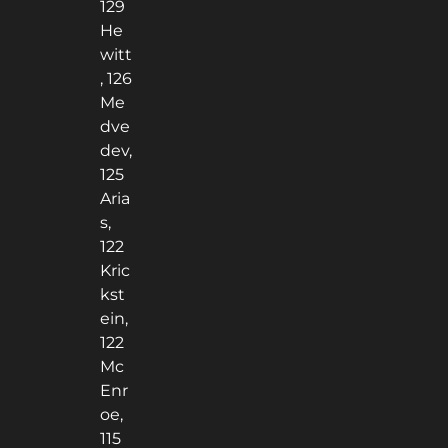
129
He
witt
, 126
Me
dve
dev,
125
Aria
s,
122
Kric
kst
ein,
122
Mc
Enr
oe,
115