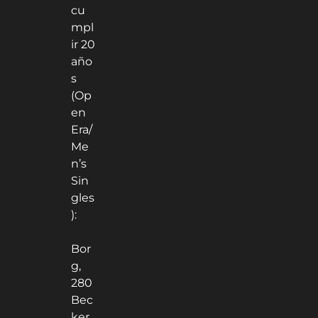
cu
mpl
ir 20
año
s
(Op
en
Era/
Me
n’s
Sin
gles
):
Bor
g,
280
Bec
ker,