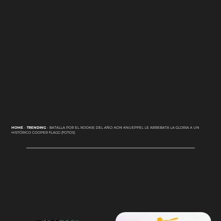
HOME
-
TRENDING
-
BATALLA POR EL ROOKIE DEL AÑO: KON KNUEPPEL LE ARREBATA LA GLORIA A UN
HISTÓRICO COOPER FLAGG (FOTOS)