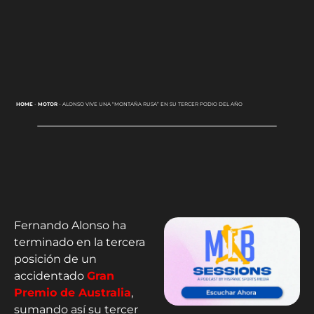
HOME
-
MOTOR
-
ALONSO VIVE UNA “MONTAÑA RUSA” EN SU TERCER PODIO DEL AÑO
Fernando Alonso ha
terminado en la tercera
posición de un
accidentado
Gran
Premio de Australia
,
sumando así su tercer