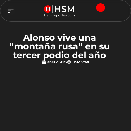
TEAM HSM
Alonso vive una
“montaña rusa” en su
tercer podio del año
abril 2, 2023
HSM Staff