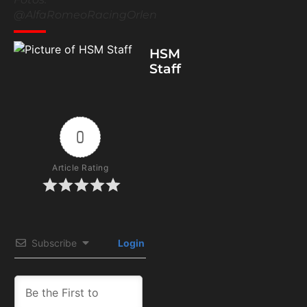
@AlfaRomeoRacingOrlen
HSM
Staff
0
Article Rating
Subscribe
Login