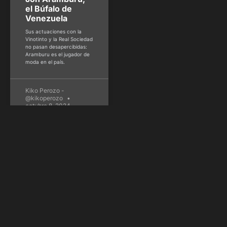
el Búfalo de
Venezuela
Sus actuaciones con la
Vinotinto y la Real Sociedad
no pasan desapercibidas:
Aramburu es el jugador de
moda en el país.
Kiko Perozo -
@kikoperozo
octubre 8, 2024
NBA
Miami derrota a
los Pelicans y se
ponen a tiro de