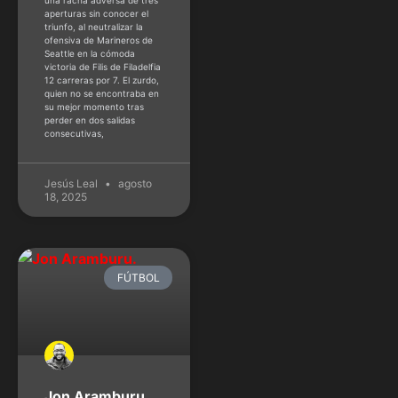
una racha adversa de tres
aperturas sin conocer el
triunfo, al neutralizar la
ofensiva de Marineros de
Seattle en la cómoda
victoria de Filis de Filadelfia
12 carreras por 7. El zurdo,
quien no se encontraba en
su mejor momento tras
perder en dos salidas
consecutivas,
Jesús Leal
agosto
18, 2025
FÚTBOL
Jon Aramburu,