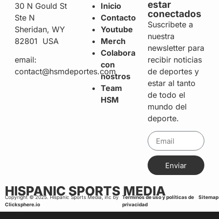
estar
30 N Gould St
Inicio
conectados
Ste N
Contacto
Suscribete a
Sheridan, WY
Youtube
nuestra
82801 USA
Merch
newsletter para
Colabora
recibir noticias
email:
con
de deportes y
contact@hsmdeportes.com
nostros
estar al tanto
Team
de todo el
HSM
mundo del
deporte.
Enviar
HISPANIC SPORTS MEDIA
Copyright © 2025. Hispanic Sports Media, inc by
Terminos de uso y políticas de
Sitemap
Clicksphere.io
privacidad