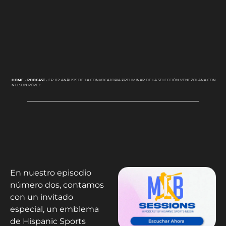
HOME
-
PODCAST
-
EP. 02: ANÁLISIS DE LA CONVOCATORIA PRELIMINAR DE LA SELECCIÓN VENEZOLANA CON
NELSON PÉREZ
En nuestro episodio
número dos, contamos
con un invitado
especial, un emblema
de Hispanic Sports