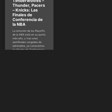
Timberwolves –
Thunder, Pacers
– Knicks: Las
Finales de
Conferencia de
la NBA
La emoción de los Playoffs
de la NBA está en su punto
más alto, y tras unas
semifinales cargadas de
adrenalina, ya conocemos
las Finales de Conferencia:
Minnesota Timberwolves
vs. Oklahoma City Thunder
en el Oeste, Indiana Pacers
vs. New York Knicks en el
Este. Thunder aplastó a
Nuggets en
Guy Acurero -
@guy_acurero
mayo
19, 2025