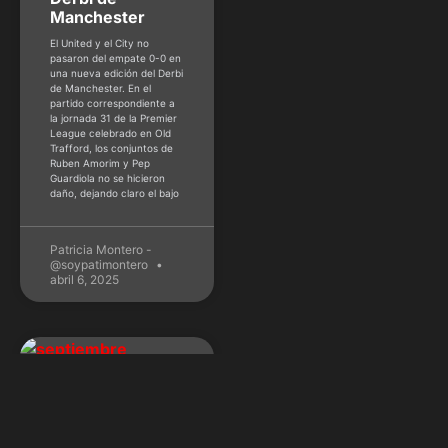
Manchester
El United y el City no
pasaron del empate 0-0 en
una nueva edición del Derbi
de Manchester. En el
partido correspondiente a
la jornada 31 de la Premier
League celebrado en Old
Trafford, los conjuntos de
Ruben Amorim y Pep
Guardiola no se hicieron
daño, dejando claro el bajo
Patricia Montero -
@soypatimontero
abril 6, 2025
TRENDING