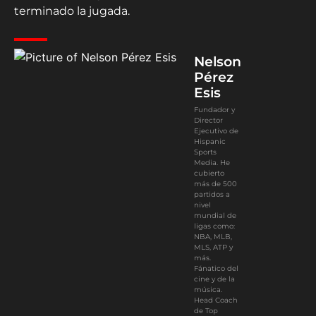
terminado la jugada.
Nelson
Pérez
Esis
Fundador y
Director
Ejecutivo de
Hispanic
Sports
Media. He
cubierto
más de 500
partidos a
nivel
mundial de
ligas como:
NBA, MLB,
MLS, ATP y
más.
Fánatico del
cine y de la
música.
Head Coach
de Top