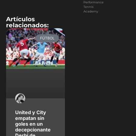
Performance
Tennis
Academy
Artículos
relacionados:
FÚTBOL
United y City
empatan sin
goles en un
decepcionante
Derbi de