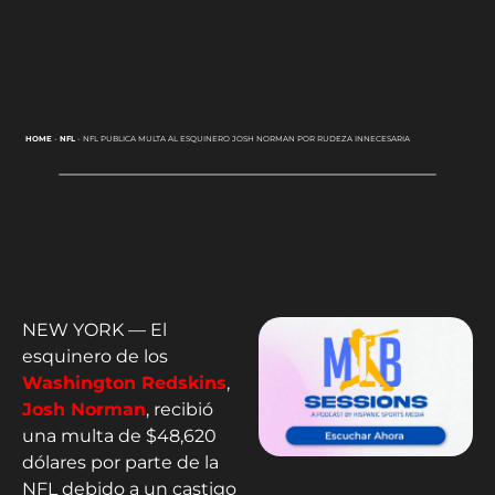
HOME
-
NFL
-
NFL PUBLICA MULTA AL ESQUINERO JOSH NORMAN POR RUDEZA INNECESARIA
NEW YORK — El
esquinero de los
Washington Redskins
,
Josh Norman
, recibió
una multa de $48,620
dólares por parte de la
NFL debido a un castigo