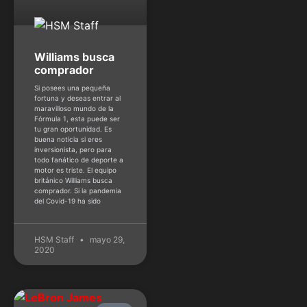
Williams busca
comprador
Si posees una pequeña
fortuna y deseas entrar al
maravilloso mundo de la
Fórmula 1, esta puede ser
tu gran oportunidad. Es
buena noticia si eres
inversionista, pero para
todo fanático de deporte a
motor es triste. El equipo
británico Williams busca
comprador. Si la pandemia
del Covid-19 ha sido
HSM Staff
mayo 29,
2020