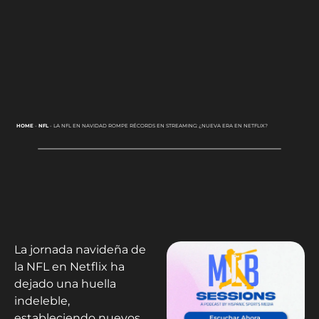
HOME
-
NFL
-
LA NFL EN NAVIDAD ROMPE RÉCORDS EN STREAMING: ¿NUEVA ERA EN NETFLIX?
La jornada navideña de
la NFL en Netflix ha
dejado una huella
indeleble,
estableciendo nuevos