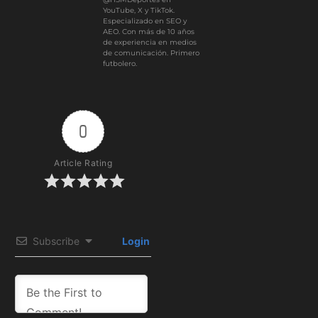
YouTube, X y TikTok.
Especializado en SEO y
AEO. Con más de 10 años
de experiencia en medios
de comunicación. Primero
futbolero.
0
Article Rating
Subscribe
Login