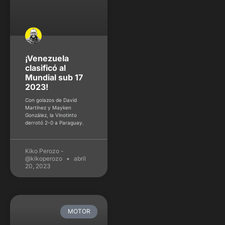
¡Venezuela
clasificó al
Mundial sub 17
2023!
Con golazos de David
Martínez y Mayken
González, la Vinotinto
derrotó 2-0 a Paraguay.
Kiko Perozo -
@kikoperozo
abril
20, 2023
MOTOR