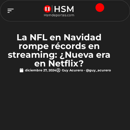
TEAM HSM
La NFL en Navidad
rompe récords en
streaming: ¿Nueva era
en Netflix?
diciembre 27, 2024
Guy Acurero - @guy_acurero