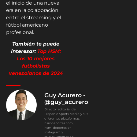
el inicio de una nueva
era en la colaboración
entre el streaming y el
fútbol americano
profesional.
También te puede
interesar:
Top HSM:
Los 10 mejores
futbolistas
venezolanos de 2024
Guy Acurero -
@guy_acurero
Director editorial de
Hispanic Sports Media y sus
diferentes plataformas:
hsmdeportes.com,
hsm_deportes en
Instagram y
@HSMDeportes en