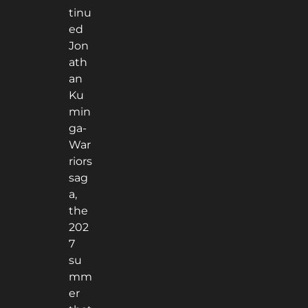
tinu
ed
Jon
ath
an
Ku
min
ga-
War
riors
sag
a,
the
202
7
su
mm
er