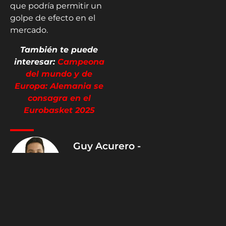
que podría permitir un
golpe de efecto en el
mercado.
También te puede
interesar:
Campeona
del mundo y de
Europa: Alemania se
consagra en el
Eurobasket 2025
Guy Acurero -
@guy_acurero
Director editorial de
Hispanic Sports Media y sus
diferentes plataformas:
hsmdeportes.com,
hsm_deportes en
Instagram y
@HSMDeportes en
YouTube, X y TikTok.