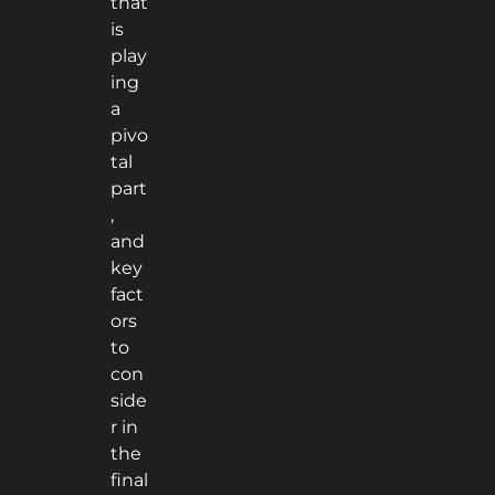
that
is
play
ing
a
pivo
tal
part
,
and
key
fact
ors
to
con
side
r in
the
final