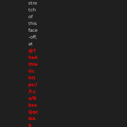
stre
tch
of
this
face
-off,
at
@T
heA
thle
tic
htt
ps:/
/t.c
o/B
bza
Qqc
NA
9