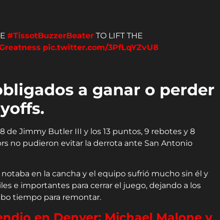
HE
#TissotBuzzerBeater
TO LIFT THE
Greatness
pic.twitter.com/3PfLqYZvU8
obligados a ganar o perder
ayoffs.
 de Jimmy Butler III y los 13 puntos, 9 rebotes y 8
rs no pudieron evitar la derrota ante San Antonio
 notaba en la cancha y el equipo sufrió mucho sin él y
es e importantes para cerrar el juego, dejando a los
hubo tiempo para remontar.
endio en Denver: Michael Malone y