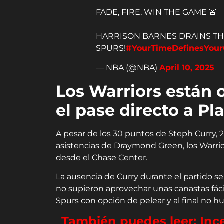
FADE, FIRE, WIN THE GAME 🚨
HARRISON BARNES DRAINS T
SPURS!
#YourTimeDefinesYour
— NBA (@NBA)
April 10, 2025
Los Warriors están 
el pase directo a Pl
A pesar de los 30 puntos de Steph Curry, 28
asistencias de Draymond Green, los Warrio
desde el Chase Center.
La ausencia de Curry durante el partido se
no supieron aprovechar unas canastas fácil
Spurs con opción de pelear y al final no 
También puedes leer: Inc