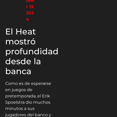
obe
r 13,
202
4
El Heat
mostró
profundidad
desde la
banca
Como es de esperarse
en juegos de
pretemporada, el Erik
Spoelstra dio muchos
minutos a sus
jugadores del banco y