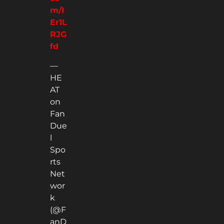
m/I
Er1L
RJG
fd
—
HE
AT
on
Fan
Due
l
Spo
rts
Net
wor
k
(@F
anD