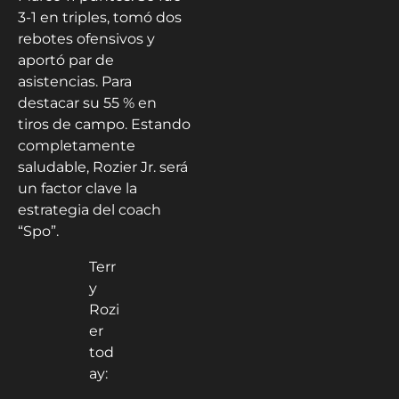
3-1 en triples, tomó dos
rebotes ofensivos y
aportó par de
asistencias. Para
destacar su 55 % en
tiros de campo. Estando
completamente
saludable, Rozier Jr. será
un factor clave la
estrategia del coach
“Spo”.
Terr
y
Rozi
er
tod
ay: