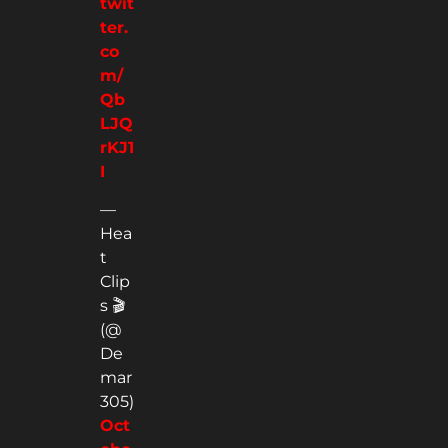
twit
ter.
co
m/
Qb
LJQ
rKJ1
I
—
Hea
t
Clip
s 🎬
(@
De
mar
305)
Oct