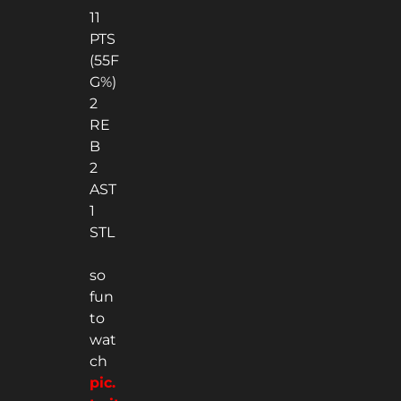
11
PTS
(55F
G%)
2
RE
B
2
AST
1
STL
so
fun
to
wat
ch
pic.