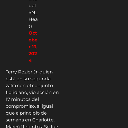
uel
SN_
Hea
t)
Oct
obe
r 13,
202
4
Terry Rozier Jr, quien
está en su segunda
zafra con el conjunto
floridiano, vio acción en
17 minutos del
compromiso, al igual
que a principio de
semana en Charlotte.
Marcó 11 puntos. Se fue