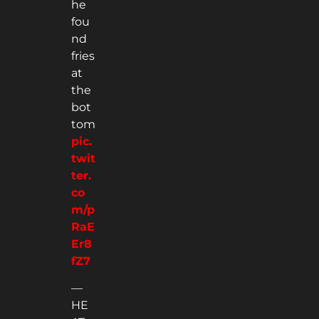
he
fou
nd
fries
at
the
bot
tom
pic.
twit
ter.
co
m/p
RaE
Er8
fZ7
—
HE