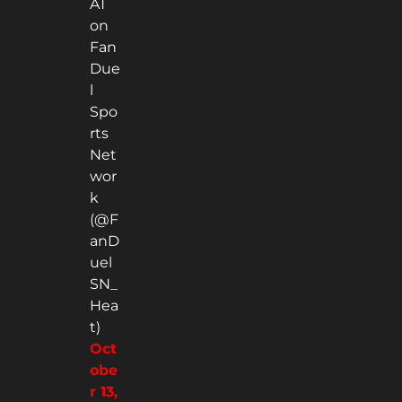
AT
on
Fan
Due
l
Spo
rts
Net
wor
k
(@F
anD
uel
SN_
Hea
t)
Oct
obe
r 13,