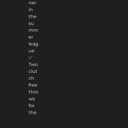
ner
in
the
su
mm
er
leag
ue
✅
Two
clut
ch
free
thro
ws
for
the
pre
sea