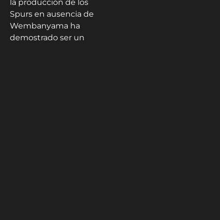
la producción de los
Spurs en ausencia de
Wembanyama ha
demostrado ser un
factor diferencial en
este cuarto duelo,
mientras que San
Antonio deberá ajustar
su rotación para evitar
periodos de sequía
anotadora como los
experimentados en el
cierre del domingo. La
paridad mostrada hasta
ahora sugiere una
resolución prolongada
de esta eliminatoria de
la
Conferencia Oeste.