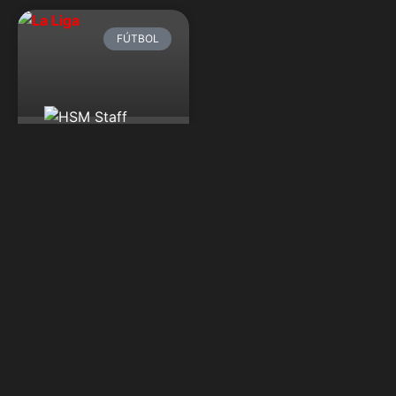
FÚTBOL
Los grandes
favoritos para
ganar La Liga, la
Premier League
y la Serie A en la
temporada
2023/2024
En Hispanic Sports Media
realizamos un breve análisis
sobre los favoritos en las
principales ligas europeas.
HSM Staff
agosto
10, 2023