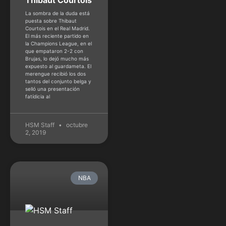
La sombra de la duda está
puesta sobre Thibaut
Courtois en el Real Madrid.
El más reciente partido en
la Champions League, en el
que empataron 2-2 con
Brujas, lo dejó mucho más
expuesto al guardameta. El
merengue recibió los dos
tantos del conjunto belga y
selló una presentación
fatídicia al
HSM Staff
octubre
2, 2019
NBA