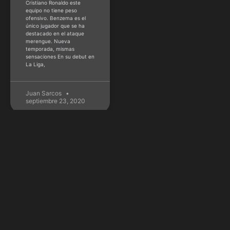
Cristiano Ronaldo este
equipo no tiene peso
ofensivo. Benzema es el
único jugador que se ha
destacado en el ataque
merengue. Nueva
temporada, mismas
sensaciones En su debut en
La Liga,
Juan Sarcos
septiembre 23, 2020
NBA
Portland igualó a
Denver en el
Juego 2 de la