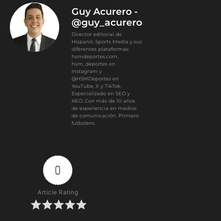
Guy Acurero -
@guy_acurero
Director editorial de
Hispanic Sports Media y sus
diferentes plataformas:
hsmdeportes.com,
hsm_deportes en
Instagram y
@HSMDeportes en
YouTube, X y TikTok.
Especializado en SEO y
AEO. Con más de 10 años
de experiencia en medios
de comunicación. Primero
futbolero.
0
Article Rating