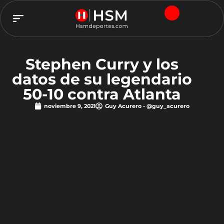
TEAM HSM
Stephen Curry y los
datos de su legendario
50-10 contra Atlanta
noviembre 9, 2021
Guy Acurero - @guy_acurero