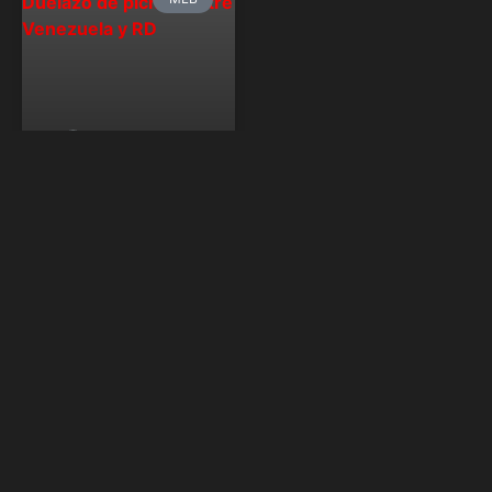
Serie del Caribe
2023: Duelazo
de picheo entre
Venezuela y RD
Venezuela y México se
establecen en lo más alto
de la tabla de posiciones
David Benítez -
@davidbedeportes
febrero 6, 2023