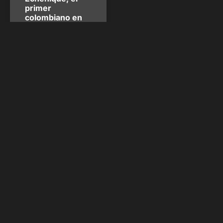
primer
colombiano en
jugar en la NBA
Jaime Echenique logró que
el deporte colombiano diera
un gran paso hace tan solo
tres días. Se convirtió en el
primer basquetbolista de
dicho país en debutar en la
NBA. El pivot de 2.11
metros de 24 años lo hizo
con la camiseta de los
Washington Wizards, en la
victoria
Sebastián Hernández
enero 3, 2022
MOTOR