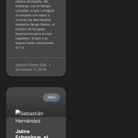
clásico de España. Sin
embargo, con el tiempo
cumplido, el que consiguió
un empate con sabor a
victoria fue Real Madrid,
mediante Sergio Ramos, el
hombre de los goles
importantes para el club
capitalino. Si bien Luis
Suárez había conquistado
el 1-0
Nelson Pérez Esis
diciembre 3, 2016
NBA
Jaime
Echenique, el