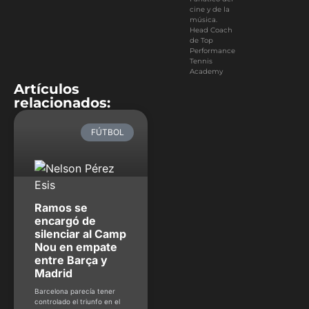
cine y de la
música.
Head Coach
de Top
Performance
Tennis
Academy
Artículos
relacionados:
FÚTBOL
Ramos se
encargó de
silenciar al Camp
Nou en empate
entre Barça y
Madrid
Barcelona parecía tener
controlado el triunfo en el