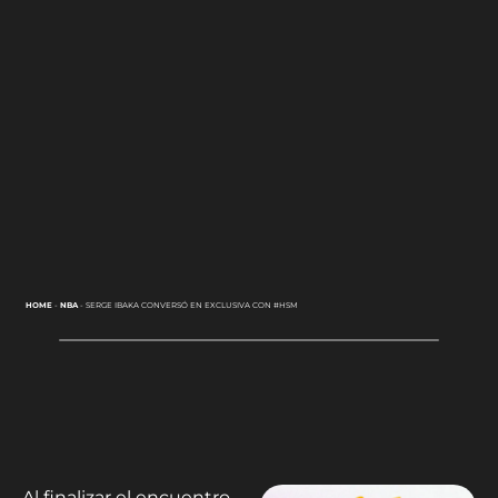
HOME
-
NBA
-
SERGE IBAKA CONVERSÓ EN EXCLUSIVA CON #HSM
Al finalizar el encuentro