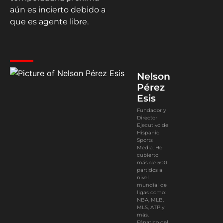
aún es incierto debido a
que es agente libre.
Nelson
Pérez
Esis
Fundador y
Director
Ejecutivo de
Hispanic
Sports
Media. He
cubierto
más de 500
partidos a
nivel
mundial de
ligas como:
NBA, MLB,
MLS, ATP y
más.
Fánatico del