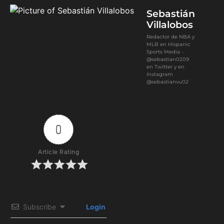
Sebastián
Villalobos
Redactor de NBA y
MLB en Hispanic
Sports Media -
@sebastian0209
en Twitter y en
Instagram
@sebastianvu02
0
Article Rating
Subscribe
Login