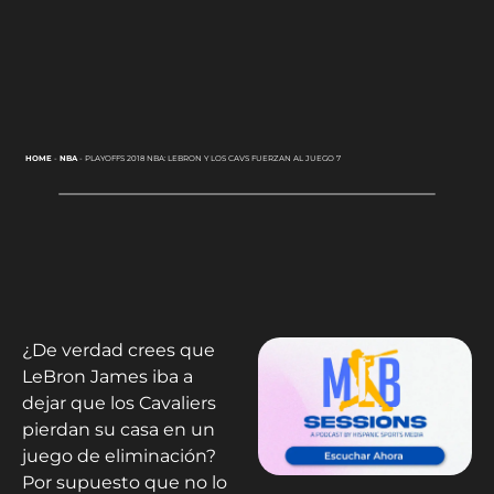
HOME
-
NBA
-
PLAYOFFS 2018 NBA: LEBRON Y LOS CAVS FUERZAN AL JUEGO 7
¿De verdad crees que
LeBron James iba a
dejar que los Cavaliers
pierdan su casa en un
juego de eliminación?
Por supuesto que no lo