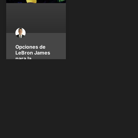
Opciones de
LeBron James
para la
temporada 26-
27: Último año
en Lakers,
nuevo equipo o
retiro
Con más de 584 millones de
dólares ganados en la
cancha, cuatro anillos de
campeón y más de dos
décadas de dominio en la
NBA, la gran pregunta es:
¿qué hará LeBron James
en la temporada 2026-27?
Su destino parece estar en
sus propias manos, y los