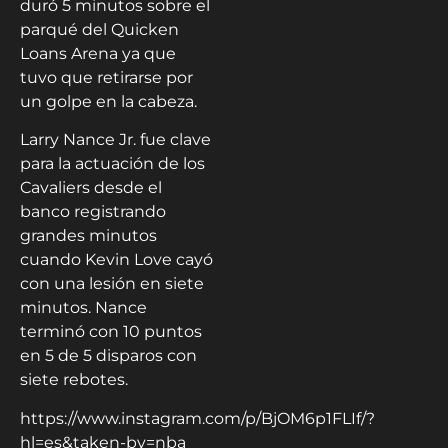
duró 5 minutos sobre el
parqué del Quicken
Loans Arena ya que
tuvo que retirarse por
un golpe en la cabeza.
Larry Nance Jr. fue clave
para la actuación de los
Cavaliers desde el
banco registrando
grandes minutos
cuando Kevin Love cayó
con una lesión en siete
minutos. Nance
terminó con 10 puntos
en 5 de 5 disparos con
siete rebotes.
https://www.instagram.com/p/BjOM6p1FLIf/?
hl=es&taken-by=nba