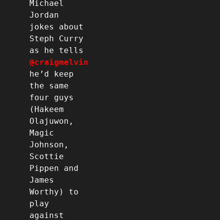
Michael 
Jordan 
jokes about 
Steph Curry 
as he tells 
@craigmelvin
he’d keep 
the same 
four guys 
(Hakeem 
Olajuwon, 
Magic 
Johnson, 
Scottie 
Pippen and 
James 
Worthy) to 
play 
against 