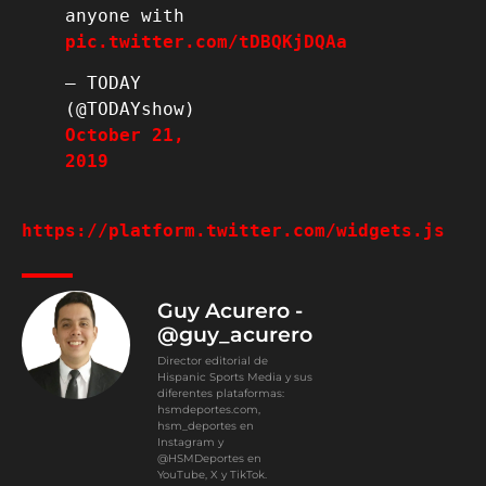
anyone with 
pic.twitter.com/tDBQKjDQAa
— TODAY 
(@TODAYshow) 
October 21, 
2019
https://platform.twitter.com/widgets.js
Guy Acurero -
@guy_acurero
Director editorial de
Hispanic Sports Media y sus
diferentes plataformas:
hsmdeportes.com,
hsm_deportes en
Instagram y
@HSMDeportes en
YouTube, X y TikTok.