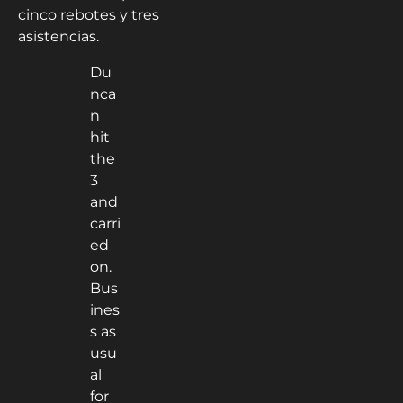
cinco rebotes y tres
asistencias.
Du
nca
n
hit
the
3
and
carri
ed
on.
Bus
ines
s as
usu
al
for