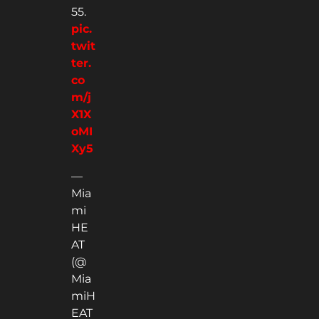
55.
pic.
twit
ter.
co
m/j
X1X
oMI
Xy5
—
Mia
mi
HE
AT
(@
Mia
miH
EAT